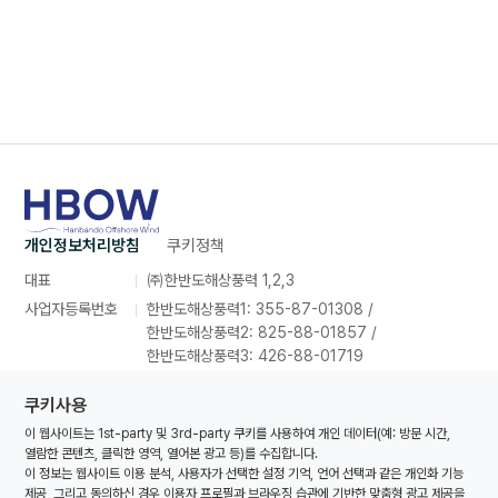
개인정보처리방침
쿠키정책
대표
㈜한반도해상풍력 1,2,3
사업자등록번호
한반도해상풍력1: 355-87-01308 /
한반도해상풍력2: 825-88-01857 /
한반도해상풍력3: 426-88-01719
주소
인천광역시 연수구 컨벤시아대로 165,
쿠키사용
포스코타워송도 26층 2639호
이 웹사이트는 1st-party 및 3rd-party 쿠키를 사용하여 개인 데이터(예: 방문 시간,
대표번호
070-8857-1616
열람한 콘텐츠, 클릭한 영역, 열어본 광고 등)를 수집합니다.
대표메일
hanbando@oceanwinds.com
이 정보는 웹사이트 이용 분석, 사용자가 선택한 설정 기억, 언어 선택과 같은 개인화 기능
제공, 그리고 동의하신 경우 이용자 프로필과 브라우징 습관에 기반한 맞춤형 광고 제공을