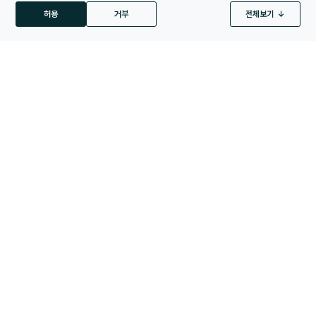
허용
거부
전체보기
분석 쿠키
맞춤화 쿠키
광고 쿠키
활동뉴스
옹진군·OW코리아, 1125㎿급 해상풍력사업 협력 논의
26. 04. 08