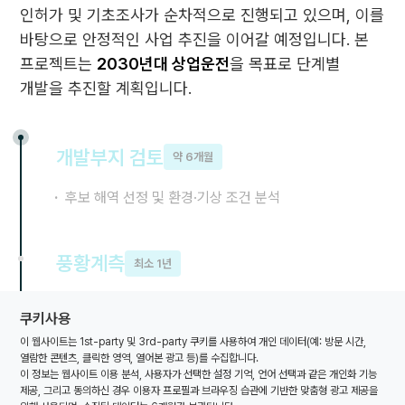
인허가 및 기초조사가 순차적으로 진행되고 있으며, 이를
바탕으로 안정적인 사업 추진을 이어갈 예정입니다. 본
프로젝트는
2030년대 상업운전
을 목표로 단계별
개발을 추진할 계획입니다.
개발부지 검토
약 6개월
후보 해역 선정 및 환경·기상 조건 분석
풍황계측
최소 1년
계측기 설치, 바람자원 평가
쿠키사용
이 웹사이트는 1st-party 및 3rd-party 쿠키를 사용하여 개인 데이터(예: 방문 시간,
열람한 콘텐츠, 클릭한 영역, 열어본 광고 등)를 수집합니다.
발전사업허가
1년
이 정보는 웹사이트 이용 분석, 사용자가 선택한 설정 기억, 언어 선택과 같은 개인화 기능
제공, 그리고 동의하신 경우 이용자 프로필과 브라우징 습관에 기반한 맞춤형 광고 제공을