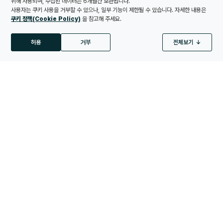
위해 사용되며, 수집된 데이터는 6개월간 보관됩니다.
정부로부터 발전사업허가 취득
사용자는 쿠키 사용을 거부할 수 있으나, 일부 기능이 제한될 수 있습니다. 자세한 내용은
쿠키 정책(Cookie Policy)
을 참고해 주세요.
인허가 및 조사평가 / 프로젝트 파이낸싱
허용
거부
전체보기
5년
환경영향평가, 해상교통안전진단, 금융구조 설계 등
분석 쿠키
맞춤화 쿠키
건설단계 착수
2~3년
광고 쿠키
기초, 케이블, 풍력터빈 설치 및 시운전
운영 단계
25~30년
상업운전 개시 및 장기 운영·유지관리(O&M) 수행