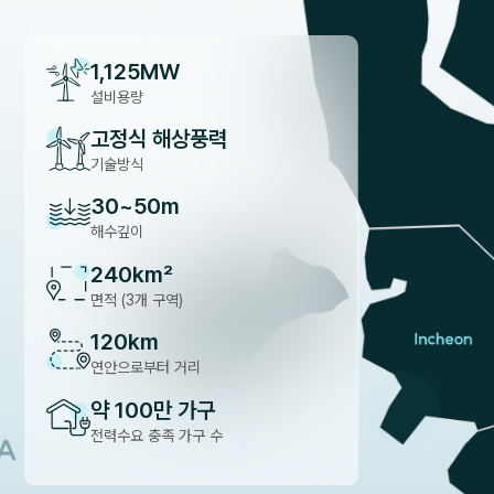
1,125
MW
설비용량
고정식 해상풍력
기술방식
30
~
50
m
해수깊이
240
km²
면적 (3개 구역)
120
km
연안으로부터 거리
약
100
만 가구
전력수요 충족 가구 수